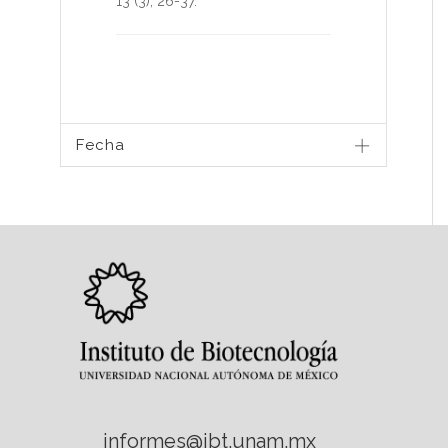
13
(3),
26-37
.
Fecha
informes@ibt.unam.mx