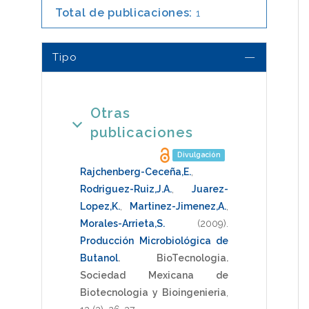
Total de publicaciones:
1
Tipo
Otras
publicaciones
Divulgación
Rajchenberg-Ceceña,E.
,
Rodriguez-Ruiz,J.A.
,
Juarez-
Lopez,K.
,
Martinez-Jimenez,A.
,
Morales-Arrieta,S.
(2009)
.
Producción Microbiológica de
Butanol
.
BioTecnologia.
Sociedad Mexicana de
Biotecnologia y Bioingenieria
,