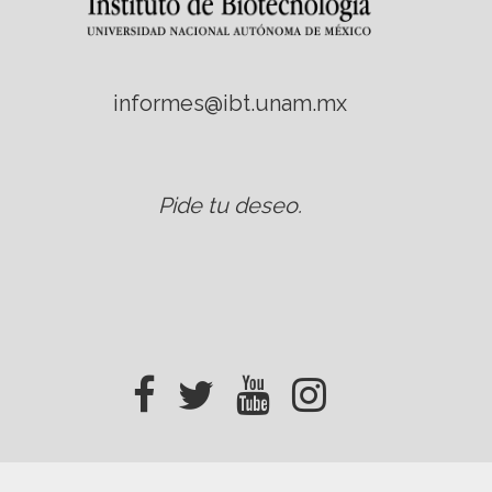
informes@ibt.unam.mx
Pide tu deseo
.