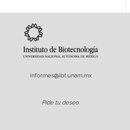
informes@ibt.unam.mx
Pide tu deseo
.