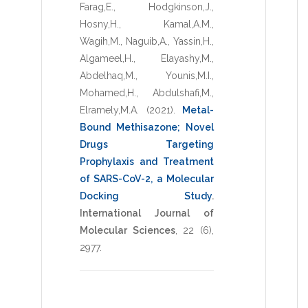
Farag,E.
,
Hodgkinson,J.
,
Hosny,H.
,
Kamal,A.M.
,
Wagih,M.
,
Naguib,A.
,
Yassin,H.
,
Algameel,H.
,
Elayashy,M.
,
Abdelhaq,M.
,
Younis,M.I.
,
Mohamed,H.
,
Abdulshafi,M.
,
Elramely,M.A.
(2021)
.
Metal-
Bound Methisazone; Novel
Drugs Targeting
Prophylaxis and Treatment
of SARS-CoV-2, a Molecular
Docking Study
.
International Journal of
Molecular Sciences
,
22
(6),
2977
.