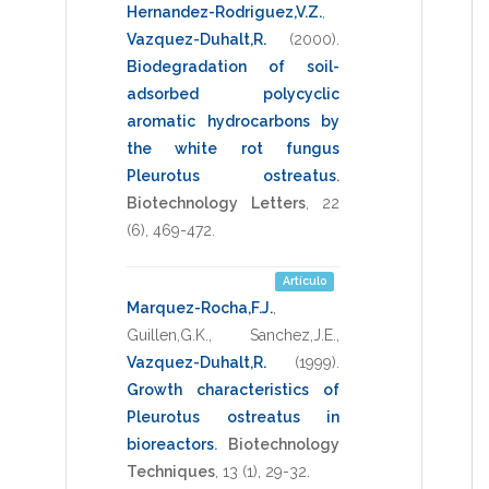
Hernandez-Rodriguez,V.Z.
,
Vazquez-Duhalt,R.
(2000)
.
Biodegradation of soil-
adsorbed polycyclic
aromatic hydrocarbons by
the white rot fungus
Pleurotus ostreatus
.
Biotechnology Letters
,
22
(6),
469-472
.
Artículo
Marquez-Rocha,F.J.
,
Guillen,G.K.
,
Sanchez,J.E.
,
Vazquez-Duhalt,R.
(1999)
.
Growth characteristics of
Pleurotus ostreatus in
bioreactors
.
Biotechnology
Techniques
,
13
(1),
29-32
.