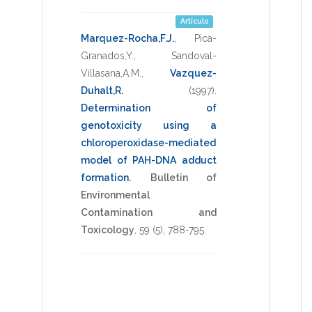
Artículo
Marquez-Rocha,F.J.
,
Pica-
Granados,Y.
,
Sandoval-
Villasana,A.M.
,
Vazquez-
Duhalt,R.
(1997)
.
Determination of
genotoxicity using a
chloroperoxidase-mediated
model of PAH-DNA adduct
formation
.
Bulletin of
Environmental
Contamination and
Toxicology
,
59
(5),
788-795
.