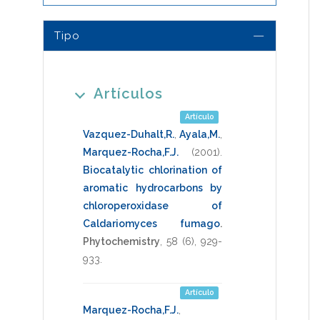
Tipo
Artículos
Artículo
Vazquez-Duhalt,R.
,
Ayala,M.
,
Marquez-Rocha,F.J.
(2001)
.
Biocatalytic chlorination of
aromatic hydrocarbons by
chloroperoxidase of
Caldariomyces fumago
.
Phytochemistry
,
58
(6),
929-
933
.
Artículo
Marquez-Rocha,F.J.
,