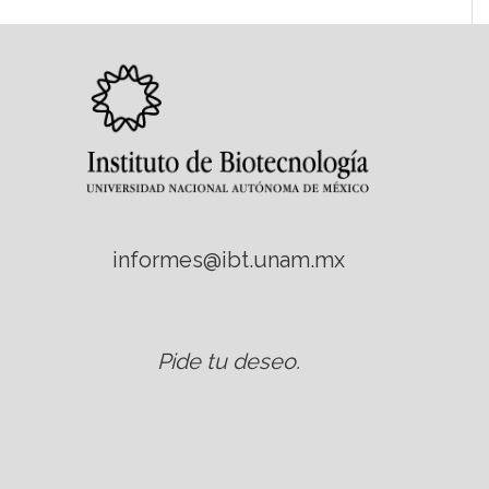
informes@ibt.unam.mx
Pide tu deseo
.