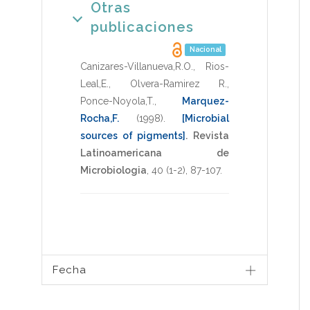
Otras
publicaciones
Nacional
Canizares-Villanueva,R.O.
,
Rios-
Leal,E.
,
Olvera-Ramirez R.
,
Ponce-Noyola,T.
,
Marquez-
Rocha,F.
(1998)
.
[Microbial
sources of pigments]
.
Revista
Latinoamericana de
Microbiologia
,
40
(1-2),
87-107
.
Fecha