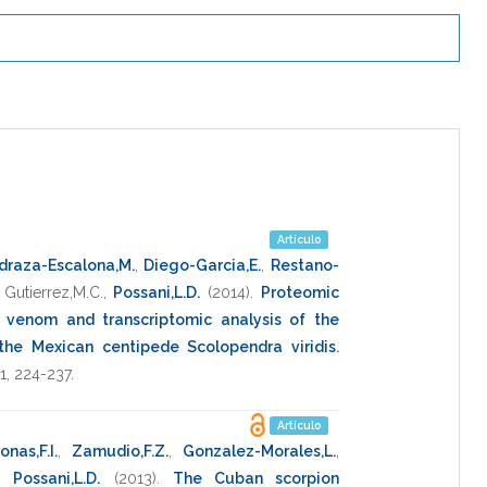
Artículo
draza-Escalona,M.
,
Diego-Garcia,E.
,
Restano-
,
Gutierrez,M.C.
,
Possani,L.D.
(2014)
.
Proteomic
e venom and transcriptomic analysis of the
he Mexican centipede Scolopendra viridis
.
1
,
224-237
.
Artículo
onas,F.I.
,
Zamudio,F.Z.
,
Gonzalez-Morales,L.
,
,
Possani,L.D.
(2013)
.
The Cuban scorpion