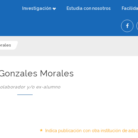
Investigación
Estudia con nosotros
Facilid
orales
 Gonzales Morales
olaborador y/o ex-alumno
*
Indica publicación con otra institución de ads