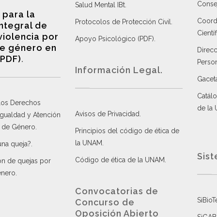
Consej
Salud Mental IBt
.
 para la
Coordi
Protocolos de Protección Civil
.
integral de
Científ
violencia por
Apoyo Psicológico (PDF)
.
e género en
Direc
(PDF)
.
Perso
Información Legal.
Gacet
Catálo
 los Derechos
de la
Avisos de Privacidad
.
 Igualdad y Atención
a de Género
.
Principios del código de ética de
la UNAM
.
una queja?
.
Sist
Código de ética de la UNAM
.
ón de quejas por
énero
.
Convocatorias de
SiBioT
Concurso de
Oposición Abierto