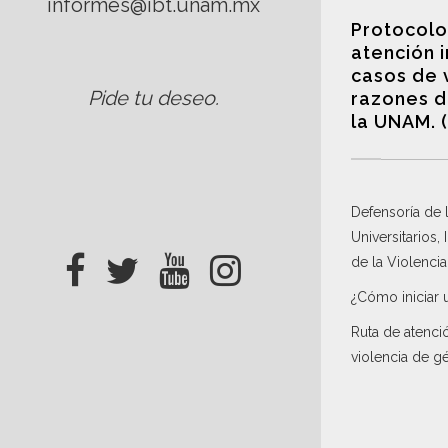
informes@ibt.unam.mx
Protocolo
atención 
casos de 
Pide tu deseo
.
razones d
la UNAM. 
Defensoría de
Universitarios,
de la Violenci
¿Cómo iniciar 
Ruta de atenci
violencia de g