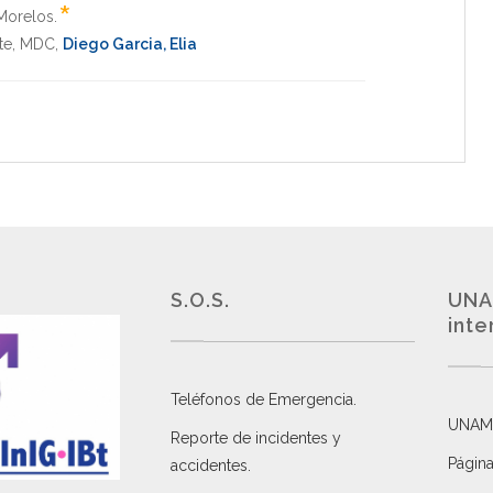
*
Morelos
.
rte, MDC
,
Diego Garcia, Elia
S.O.S.
UNA
inte
Teléfonos de Emergencia.
UNAM
Reporte de incidentes y
Página
accidentes
.