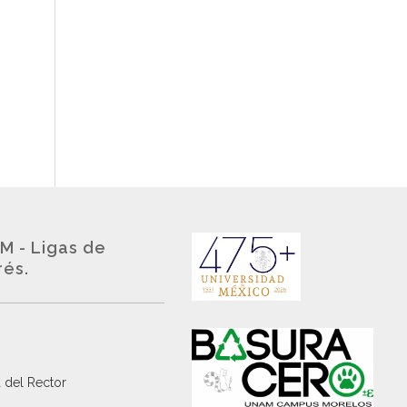
M - Ligas de
rés.
 del Rector