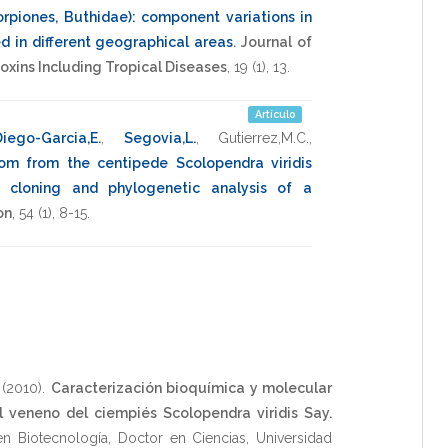
rpiones, Buthidae): component variations in
 in different geographical areas
.
Journal of
xins Including Tropical Diseases
,
19
(1),
13
.
Artículo
Diego-Garcia,E.
,
Segovia,L.
,
Gutierrez,M.C.
,
om from the centipede Scolopendra viridis
ne cloning and phylogenetic analysis of a
on
,
54
(1),
8-15
.
(2010)
.
Caracterización bioquímica y molecular
 veneno del ciempiés Scolopendra viridis Say.
en Biotecnología
,
Doctor en Ciencias
,
Universidad