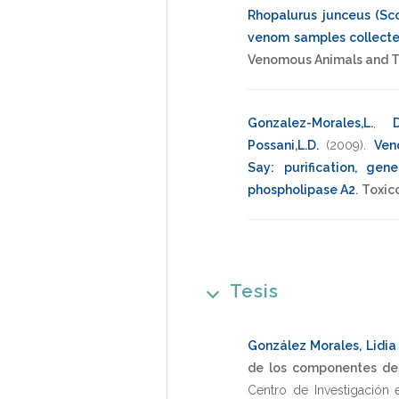
Rhopalurus junceus (Sco
venom samples collected
Venomous Animals and To
Gonzalez-Morales,L.
,
Possani,L.D.
(2009)
.
Ven
Say: purification, ge
phospholipase A2
.
Toxic
Tesis
González Morales, Lidia
de los componentes del
Centro de Investigación 