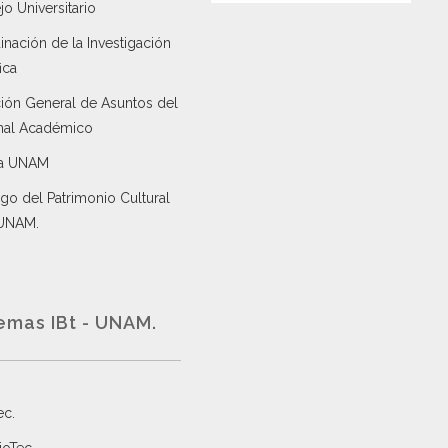
o Universitario
nación de la Investigación
ica
ción General de Asuntos del
nal Académico
a UNAM
go del Patrimonio Cultural
 UNAM.
emas IBt - UNAM.
ec
.