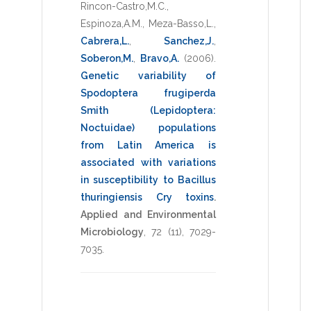
Rincon-Castro,M.C.
,
Espinoza,A.M.
,
Meza-Basso,L.
,
Cabrera,L.
,
Sanchez,J.
,
Soberon,M.
,
Bravo,A.
(2006)
.
Genetic variability of
Spodoptera frugiperda
Smith (Lepidoptera:
Noctuidae) populations
from Latin America is
associated with variations
in susceptibility to Bacillus
thuringiensis Cry toxins
.
Applied and Environmental
Microbiology
,
72
(11),
7029-
7035
.