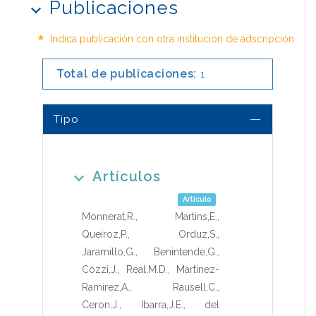
Publicaciones
*
Indica publicación con otra institución de adscripción
Total de publicaciones:
1
Tipo
Artículos
Artículo
Monnerat,R.
,
Martins,E.
,
Queiroz,P.
,
Orduz,S.
,
Jaramillo,G.
,
Benintende,G.
,
Cozzi,J.
,
Real,M.D.
,
Martinez-
Ramirez,A.
,
Rausell,C.
,
Ceron,J.
,
Ibarra,J.E.
,
del