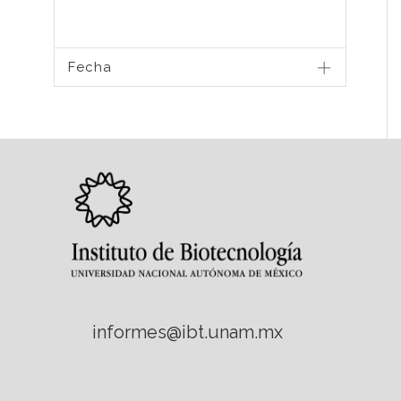
Fecha
informes@ibt.unam.mx