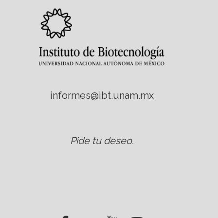
informes@ibt.unam.mx
Pide tu deseo
.