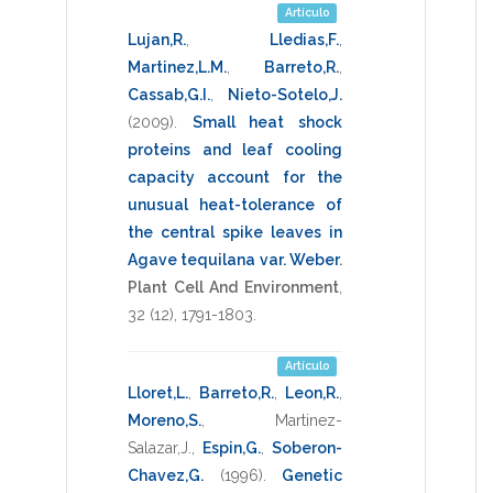
Artículo
Lujan,R.
,
Lledias,F.
,
Martinez,L.M.
,
Barreto,R.
,
Cassab,G.I.
,
Nieto-Sotelo,J.
(2009)
.
Small heat shock
proteins and leaf cooling
capacity account for the
unusual heat-tolerance of
the central spike leaves in
Agave tequilana var. Weber
.
Plant Cell And Environment
,
32
(12),
1791-1803
.
Artículo
Lloret,L.
,
Barreto,R.
,
Leon,R.
,
Moreno,S.
,
Martinez-
Salazar,J.
,
Espin,G.
,
Soberon-
Chavez,G.
(1996)
.
Genetic