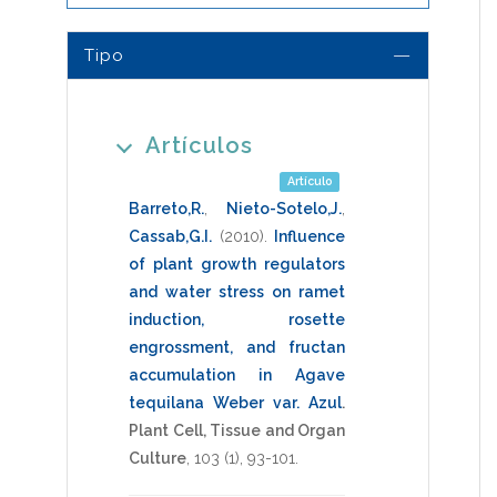
Tipo
Artículos
Artículo
Barreto,R.
,
Nieto-Sotelo,J.
,
Cassab,G.I.
(2010)
.
Influence
of plant growth regulators
and water stress on ramet
induction, rosette
engrossment, and fructan
accumulation in Agave
tequilana Weber var. Azul
.
Plant Cell, Tissue and Organ
Culture
,
103
(1),
93-101
.