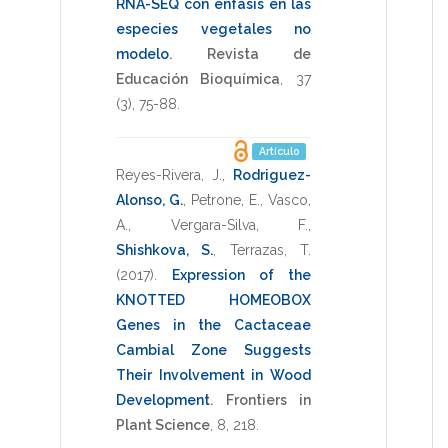
RNA-SEQ con énfasis en las
especies vegetales no
modelo
.
Revista de
Educación Bioquímica
,
37
(3),
75-88
.
Artículo
Reyes-Rivera, J.
,
Rodriguez-
Alonso, G.
,
Petrone, E.
,
Vasco,
A.
,
Vergara-Silva, F.
,
Shishkova, S.
,
Terrazas, T.
(2017)
.
Expression of the
KNOTTED HOMEOBOX
Genes in the Cactaceae
Cambial Zone Suggests
Their Involvement in Wood
Development
.
Frontiers in
Plant Science
,
8
,
218
.