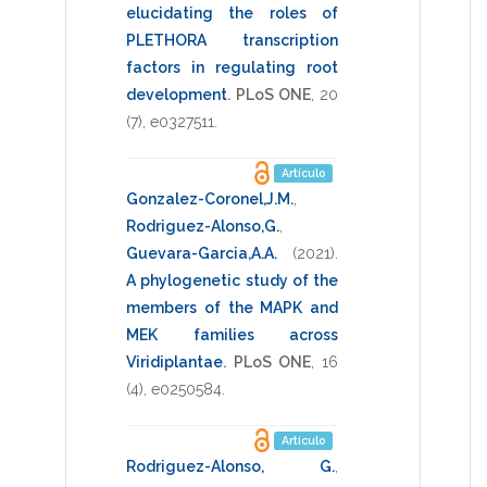
elucidating the roles of
PLETHORA transcription
factors in regulating root
development
.
PLoS ONE
,
20
(7),
e0327511
.
Artículo
Gonzalez-Coronel,J.M.
,
Rodriguez-Alonso,G.
,
Guevara-Garcia,A.A.
(2021)
.
A phylogenetic study of the
members of the MAPK and
MEK families across
Viridiplantae
.
PLoS ONE
,
16
(4),
e0250584
.
Artículo
Rodriguez-Alonso, G.
,