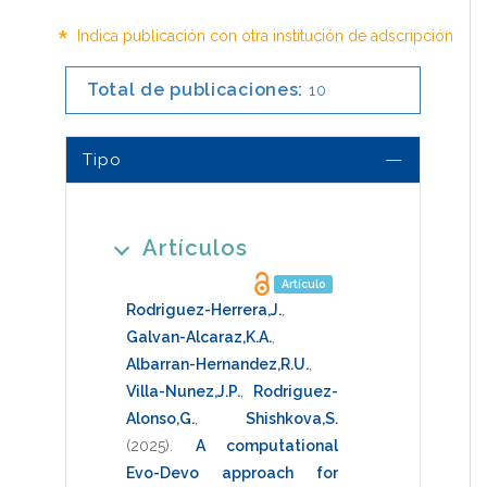
*
Indica publicación con otra institución de adscripción
Total de publicaciones:
10
Tipo
Artículos
Artículo
Rodriguez-Herrera,J.
,
Galvan-Alcaraz,K.A.
,
Albarran-Hernandez,R.U.
,
Villa-Nunez,J.P.
,
Rodriguez-
Alonso,G.
,
Shishkova,S.
(2025)
.
A computational
Evo-Devo approach for