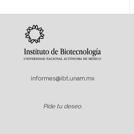
informes@ibt.unam.mx
Pide tu deseo
.