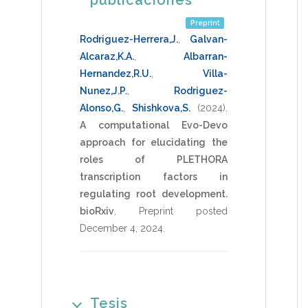
Preprint
Rodriguez-Herrera,J.
,
Galvan-
Alcaraz,K.A.
,
Albarran-
Hernandez,R.U.
,
Villa-
Nunez,J.P.
,
Rodriguez-
Alonso,G.
,
Shishkova,S.
(2024)
.
A computational Evo-Devo
approach for elucidating the
roles of PLETHORA
transcription factors in
regulating root development.
bioRxiv
,
Preprint posted
December 4
,
2024
.
Tesis