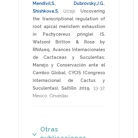
Mendivil,S.
,
Dubrovsky,J.G.
,
Shishkova,S.
(2019)
.
Uncovering
the transcriptional regulation of
root apical meristem exhaustion
in Pachycereus pringlei (S.
Watson) Britton & Rose by
RNAseq.
Avances Internacionales
de Cactaceas y Suculentas:
Manejo y Conservación ante el
Cambio Global. CYCIS (Congreso
Internacional de Cactus y
Suculentas), Saltillo 2019.
33-37
,
Mexico: Cinvestav
.
Otras
publicaciones