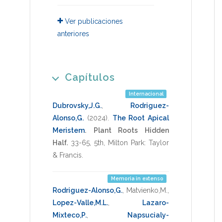
Ver publicaciones
anteriores
Capítulos
Internacional
Dubrovsky,J.G.
,
Rodriguez-
Alonso,G.
(2024)
.
The Root Apical
Meristem
.
Plant Roots Hidden
Half.
33-65
,
5th
,
Milton Park: Taylor
& Francis
.
Memoria in extenso
Rodriguez-Alonso,G.
,
Matvienko,M.
,
Lopez-Valle,M.L.
,
Lazaro-
Mixteco,P.
,
Napsucialy-