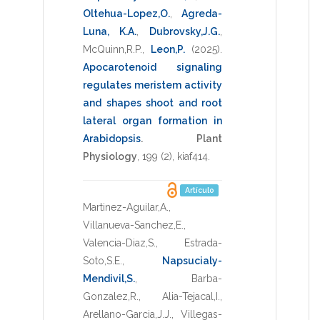
Oltehua-Lopez,O.
,
Agreda-
Luna, K.A.
,
Dubrovsky,J.G.
,
McQuinn,R.P.
,
Leon,P.
(2025)
.
Apocarotenoid signaling
regulates meristem activity
and shapes shoot and root
lateral organ formation in
Arabidopsis
.
Plant
Physiology
,
199
(2),
kiaf414
.
Artículo
Martinez-Aguilar,A.
,
Villanueva-Sanchez,E.
,
Valencia-Diaz,S.
,
Estrada-
Soto,S.E.
,
Napsucialy-
Mendivil,S.
,
Barba-
Gonzalez,R.
,
Alia-Tejacal,I.
,
Arellano-Garcia,J.J.
,
Villegas-