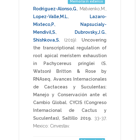
Memoria in extenso
Rodriguez-Alonso,G.
,
Matvienko,M.
,
Lopez-Valle,M.L.
,
Lazaro-
Mixteco,P.
,
Napsucialy-
Mendivil,S.
,
Dubrovsky,J.G.
,
Shishkova,S.
(2019)
.
Uncovering
the transcriptional regulation of
root apical meristem exhaustion
in Pachycereus pringlei (S.
Watson) Britton & Rose by
RNAseq.
Avances Internacionales
de Cactaceas y Suculentas:
Manejo y Conservación ante el
Cambio Global. CYCIS (Congreso
Internacional de Cactus y
Suculentas), Saltillo 2019.
33-37
,
Mexico: Cinvestav
.