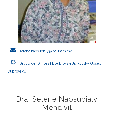
selene.napsucialy@ibt.unam.mx
Grupo del Dr. Iossif Doubrovski Jankovsky (Joseph
Dubrovsky)
Dra. Selene Napsucialy
Mendivil