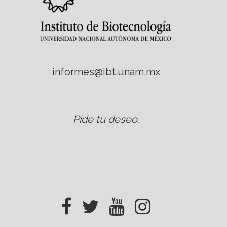
informes@ibt.unam.mx
Pide tu deseo
.