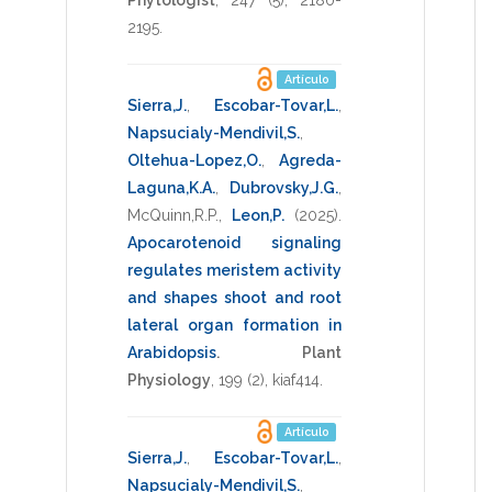
2195
.
Artículo
Sierra,J.
,
Escobar-Tovar,L.
,
Napsucialy-Mendivil,S.
,
Oltehua-Lopez,O.
,
Agreda-
Laguna,K.A.
,
Dubrovsky,J.G.
,
McQuinn,R.P.
,
Leon,P.
(2025)
.
Apocarotenoid signaling
regulates meristem activity
and shapes shoot and root
lateral organ formation in
Arabidopsis
.
Plant
Physiology
,
199
(2),
kiaf414
.
Artículo
Sierra,J.
,
Escobar-Tovar,L.
,
Napsucialy-Mendivil,S.
,