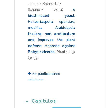
Jimenez-Bremont,J.F
,
Serrano,M.
(2024)
.
A
biostimulant yeast,
Hanseniaspora opuntiae,
modifies Arabidopsis
thaliana root architecture
and improves the plant
defense response against
Botrytis cinerea
.
Planta
,
259
(3),
53
.
Ver publicaciones
anteriores
Capítulos