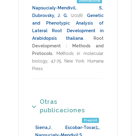
Internacional
Napsucialy-Mendivil, S.
,
Dubrovsky, J. G.
(2018)
.
Genetic
and Phenotypic Analysis of
Lateral Root Development in
Arabidopsis thaliana
.
Root
Development : Methods and
Protocols.
Methods in molecular
biology
,
47-75
,
New York: Humana
Press
.
Otras
publicaciones
Preprint
Sierra,J.
,
Escobar-Tovar,L.
,
Napsucialy-Mendivil,S.
,