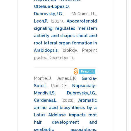
Oltehua-Lopez,O.
,
Dubrovsky,J.G.
,
McQuinn,R.P.
,
Leon,P.
(2024)
.
Apocarotenoid
signaling regulates meristem
activity and shapes shoot and
root lateral organ formation in
Arabidopsis
.
bioRxiv
,
Preprint
posted December 11
.
Preprint
Montiel,J.
,
James,E.K.
,
Garcia-
Soto,I.
,
Reid,D.E.
,
Napsucialy-
Mendivil,S.
,
Dubrovsky,J.G.
,
Cardenas,L.
(2022)
.
Aromatic
amino acid biosynthesis by a
Lotus Aldolase impacts root
hair development and
symbiotic associations
.