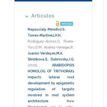
Artículos
Artículo
Napsucialy-Mendivil,S.
,
Torres-Martinez,H.H.
,
Rodriguez-Alonso,G.
,
Rivera-
Toro,D.M.
,
Alvarez-Venegas,R.
,
Juarez-Verdayes,M.A.
,
Shishkova,S.
,
Dubrovsky,J.G.
(2025)
.
ARABIDOPSIS
HOMOLOG OF TRITHORAX1
impacts lateral root
development by epigenetic
regulation of targets
involved in root system
architecture
.
New
Phytologist
,
247
(5),
2180-