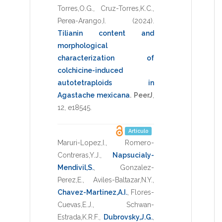
Torres,O.G.
,
Cruz-Torres,K.C.
,
Perea-Arango,I.
(2024)
.
Tilianin content and
morphological
characterization of
colchicine-induced
autotetraploids in
Agastache mexicana
.
PeerJ
,
12
,
e18545
.
Artículo
Maruri-Lopez,I.
,
Romero-
Contreras,Y.J.
,
Napsucialy-
Mendivil,S.
,
Gonzalez-
Perez,E.
,
Aviles-Baltazar,N.Y.
,
Chavez-Martinez,A.I.
,
Flores-
Cuevas,E.J.
,
Schwan-
Estrada,K.R.F.
,
Dubrovsky,J.G.
,