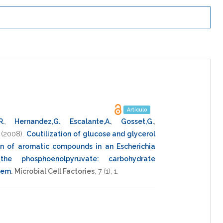
Artículo
R.
,
Hernandez,G.
,
Escalante,A.
,
Gosset,G.
,
(2008)
.
Coutilization of glucose and glycerol
n of aromatic compounds in an Escherichia
the phosphoenolpyruvate: carbohydrate
tem
.
Microbial Cell Factories
,
7
(1),
1
.