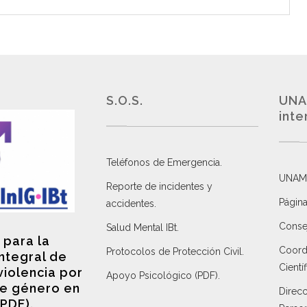
S.O.S.
UNA
inte
Teléfonos de Emergencia.
UNAM
Reporte de incidentes y
Página
accidentes
.
Consej
Salud Mental IBt
.
 para la
Coordi
Protocolos de Protección Civil
.
integral de
Científ
violencia por
Apoyo Psicológico (PDF)
.
e género en
Direc
(PDF)
.