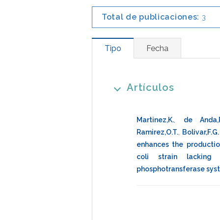
Total de publicaciones:
3
Tipo
Fecha
Artículos
Martinez,K.
,
de Anda,
Ramirez,O.T.
,
Bolivar,F.G.
enhances the productio
coli strain lacking 
phosphotransferase sys