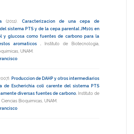
a
(2011)
.
Caracterizacion de una cepa de
 del sistema PTS y de la cepa parental JM101 en
rol y glucosa como fuentes de carbono para la
estos aromaticos
.
Instituto de Biotecnologia
,
oquimicas
,
UNAM
.
Francisco
2007)
.
Produccion de DAHP y otros intermediarios
 de Escherichia coli carente del sistema PTS
eamente diversas fuentes de carbono
.
Instituto de
n Ciencias Bioquimicas
,
UNAM
.
Francisco