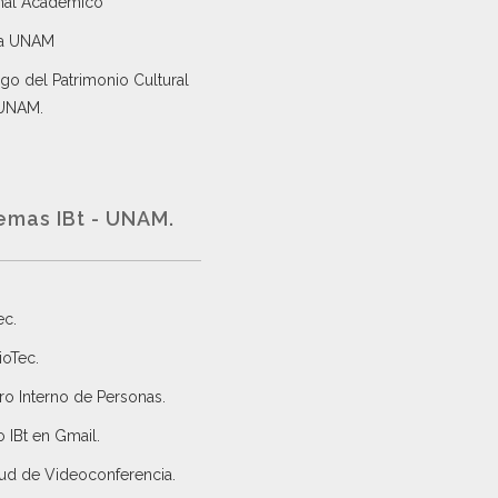
nal Académico
a UNAM
go del Patrimonio Cultural
 UNAM.
emas IBt - UNAM.
ec
.
ioTec.
ro Interno de Personas
.
 IBt en Gmail
.
tud de Videoconferencia.