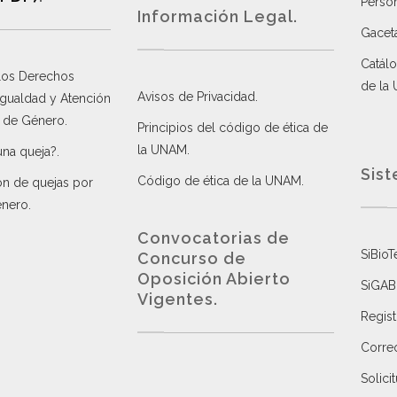
Perso
Información Legal.
Gacet
Catálo
 los Derechos
de la
Avisos de Privacidad
.
 Igualdad y Atención
a de Género
.
Principios del código de ética de
la UNAM
.
una queja?
.
Sist
Código de ética de la UNAM
.
ón de quejas por
énero
.
Convocatorias de
SiBioT
Concurso de
Oposición Abierto
SiGAB
Vigentes
.
Regist
Correo
Solici