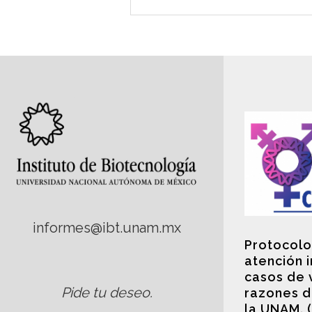
informes@ibt.unam.mx
Protocolo
atención 
casos de 
Pide tu deseo
.
razones d
la UNAM. 