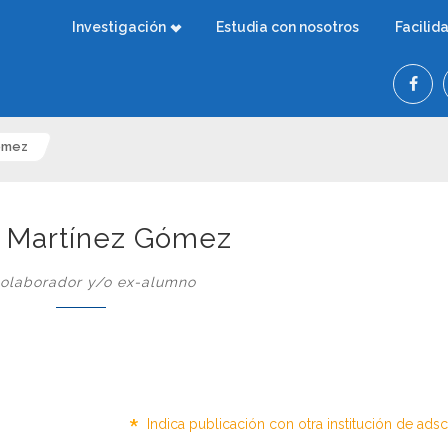
Investigación
Estudia con nosotros
Facilid
ómez
a Martínez Gómez
olaborador y/o ex-alumno
*
Indica publicación con otra institución de ads