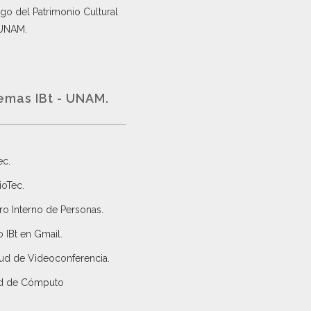
go del Patrimonio Cultural
 UNAM.
emas IBt - UNAM.
ec
.
ioTec.
ro Interno de Personas
.
 IBt en Gmail
.
tud de Videoconferencia.
d de Cómputo