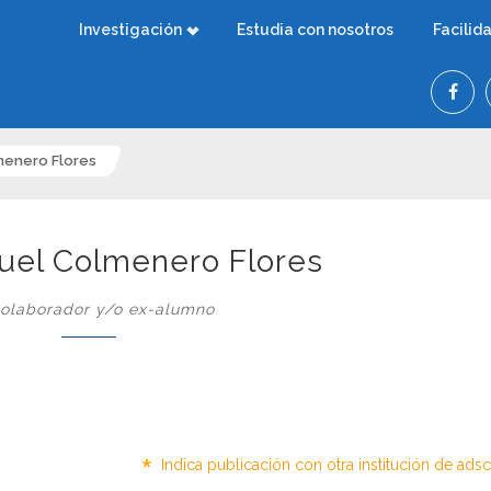
Investigación
Estudia con nosotros
Facilid
menero Flores
uel Colmenero Flores
olaborador y/o ex-alumno
*
Indica publicación con otra institución de ads