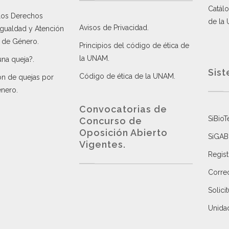
Catálo
 los Derechos
de la
Avisos de Privacidad
.
 Igualdad y Atención
a de Género
.
Principios del código de ética de
la UNAM
.
una queja?
.
Sist
Código de ética de la UNAM
.
ón de quejas por
énero
.
Convocatorias de
SiBioT
Concurso de
Oposición Abierto
SiGAB
Vigentes
.
Regist
Correo
Solici
Unida