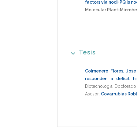
factors via nodHPQ is n
Molecular Plant-Microbe
Tesis
Colmenero Flores, Jos
responden a deficit h
Biotecnologia
,
Doctorado 
Asesor:
Covarrubias Roble