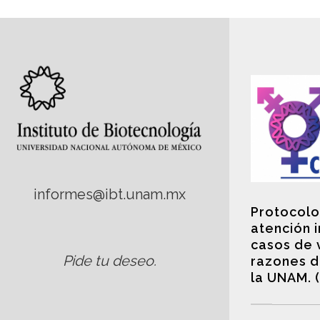
informes@ibt.unam.mx
Protocolo
atención 
casos de 
Pide tu deseo
.
razones d
la UNAM. 