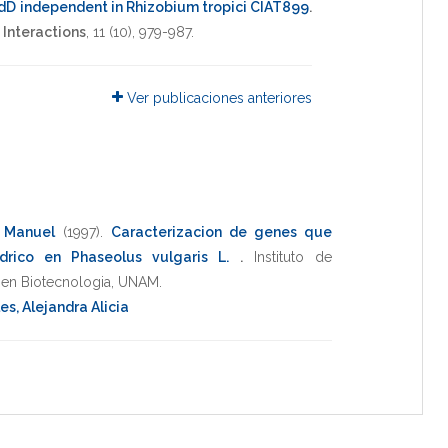
odD independent in Rhizobium tropici CIAT899
.
 Interactions
,
11
(10),
979-987
.
Ver publicaciones anteriores
e Manuel
(1997)
.
Caracterizacion de genes que
idrico en Phaseolus vulgaris L.
.
Instituto de
en Biotecnologia
,
UNAM
.
s, Alejandra Alicia