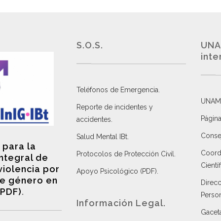
S.O.S.
UNA
inte
Teléfonos de Emergencia.
UNAM
Reporte de incidentes y
Página
accidentes
.
Consej
Salud Mental IBt
.
 para la
Coordi
Protocolos de Protección Civil
.
integral de
Científ
violencia por
Apoyo Psicológico (PDF)
.
e género en
Direc
(PDF)
.
Perso
Información Legal.
Gacet