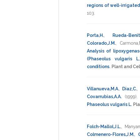
regions of well-irrigate
103
.
Porta,H.
,
Rueda-Benit
Colorado,J.M.
,
Carmona,
Analysis of lipoxygen
(Phaseolus vulgaris 
conditions
.
Plant and Cel
Villanueva,M.A.
,
Diaz,C.
Covarrubias,A.A.
(1999)
Phaseolus vulgaris L
.
Pl
Folch-Mallol,J.L.
,
Manyani
Colmenero-Flores,J.M.
,