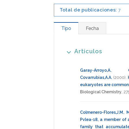
Total de publicaciones:
7
Tipo
Fecha
Artículos
Garay-Arroyo,A.
,
Covarrubias,A.A.
(2000)
.
eukaryotes are common d
Biological Chemistry
,
27
Colmenero-Flores,J.M.
,
M
Pvlea-18, a member of 
family that accumulat