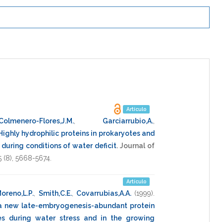
Artículo
Colmenero-Flores,J.M.
,
Garciarrubio,A.
,
Highly hydrophilic proteins in prokaryotes and
uring conditions of water deficit
.
Journal of
5
(8),
5668-5674
.
Artículo
oreno,L.P.
,
Smith,C.E.
,
Covarrubias,A.A.
(1999)
.
a new late-embryogenesis-abundant protein
es during water stress and in the growing