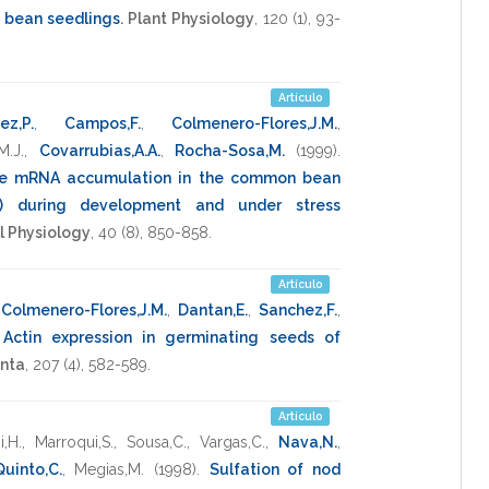
d bean seedlings
.
Plant Physiology
,
120
(1),
93-
Artículo
ez,P.
,
Campos,F.
,
Colmenero-Flores,J.M.
,
M.J.
,
Covarrubias,A.A.
,
Rocha-Sosa,M.
(1999)
.
ase mRNA accumulation in the common bean
L.) during development and under stress
l Physiology
,
40
(8),
850-858
.
Artículo
,
Colmenero-Flores,J.M.
,
Dantan,E.
,
Sanchez,F.
,
.
Actin expression in germinating seeds of
anta
,
207
(4),
582-589
.
Artículo
,H.
,
Marroqui,S.
,
Sousa,C.
,
Vargas,C.
,
Nava,N.
,
Quinto,C.
,
Megias,M.
(1998)
.
Sulfation of nod