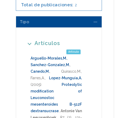
Total de publicaciones:
2
Tipo
Artículos
Artículo
Arguello-Morales,M.
,
Sanchez-Gonzalez,M.
,
Canedo,M.
,
Quirasco,M.
,
Farres,A.
,
Lopez-Munguia,A.
(2005)
.
Proteolytic
modification of
Leuconostoc
mesenteroides B-512F
dextransucrase
.
Antonie Van
Leeuwenhoek
,
87
(2),
131-