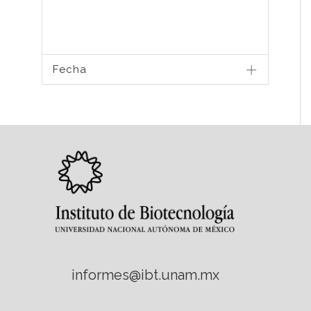
Fecha
informes@ibt.unam.mx