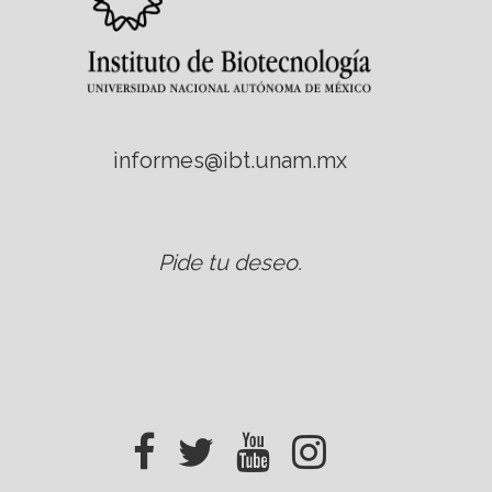
informes@ibt.unam.mx
Pide tu deseo
.