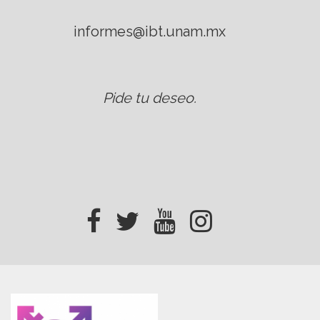
informes@ibt.unam.mx
Pide tu deseo
.