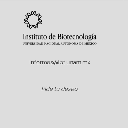
informes@ibt.unam.mx
Pide tu deseo
.