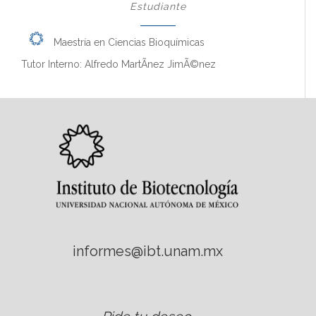
Estudiante
Maestría en Ciencias Bioquímicas
Tutor Interno: Alfredo MartÃ­nez JimÃ©nez
informes@ibt.unam.mx