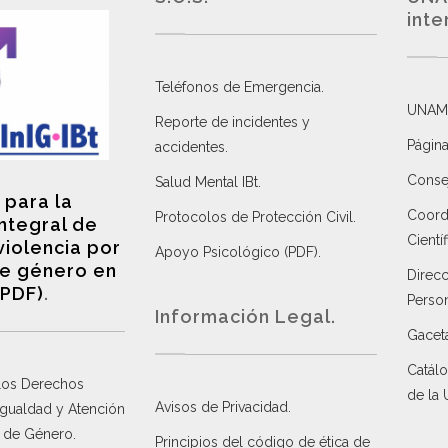
inte
Teléfonos de Emergencia.
UNAM
Reporte de incidentes y
Página
accidentes
.
Consej
Salud Mental IBt
.
 para la
Coordi
Protocolos de Protección Civil
.
integral de
Científ
violencia por
Apoyo Psicológico (PDF)
.
e género en
Direc
(PDF)
.
Perso
Información Legal.
Gacet
Catálo
 los Derechos
de la
Avisos de Privacidad
.
 Igualdad y Atención
a de Género
.
Principios del código de ética de