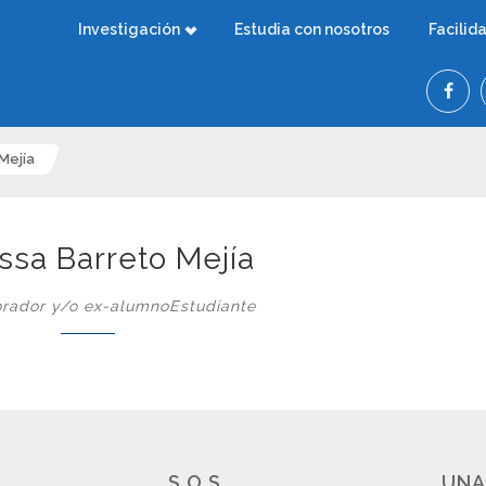
Investigación
Estudia con nosotros
Facilid
Mejía
ssa Barreto Mejía
rador y/o ex-alumnoEstudiante
S.O.S.
UNA