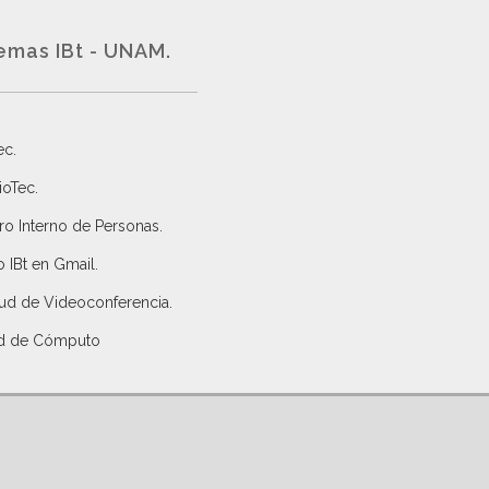
emas IBt - UNAM.
ec
.
ioTec.
ro Interno de Personas
.
 IBt en Gmail
.
tud de Videoconferencia.
d de Cómputo