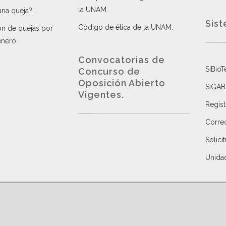
la UNAM
.
una queja?
.
Sist
Código de ética de la UNAM
.
ón de quejas por
énero
.
Convocatorias de
SiBioT
Concurso de
Oposición Abierto
SiGAB
Vigentes
.
Regist
Correo
Solici
Unida