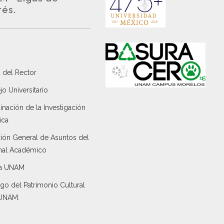
rés.
 del Rector
o Universitario
nación de la Investigación
ica
ción General de Asuntos del
nal Académico
a UNAM
go del Patrimonio Cultural
 UNAM.