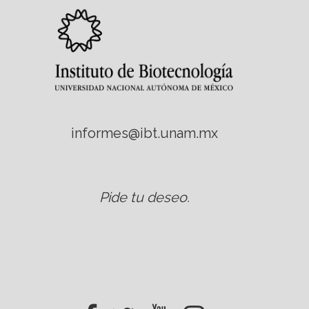
informes@ibt.unam.mx
Pide tu deseo
.