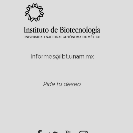
informes@ibt.unam.mx
Pide tu deseo
.