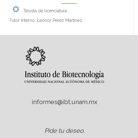
Tesista de licenciatura
Tutor Interno: Leonor Perez Martinez
informes@ibt.unam.mx
Pide tu deseo
.