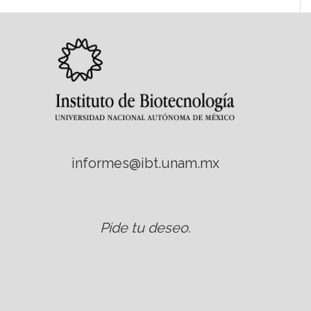
informes@ibt.unam.mx
Pide tu deseo
.