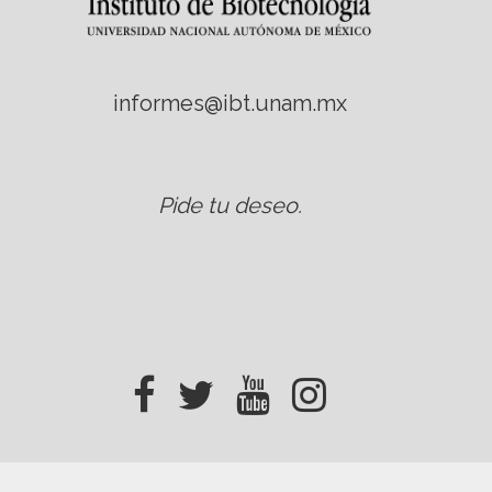
informes@ibt.unam.mx
Pide tu deseo
.