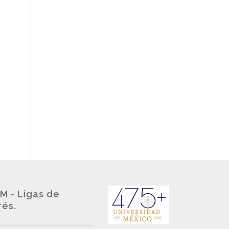
M - Ligas de
rés.