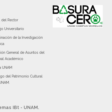
 del Rector
o Universitario
nación de la Investigación
ica
ción General de Asuntos del
nal Académico
a UNAM
go del Patrimonio Cultural
 UNAM.
emas IBt - UNAM.