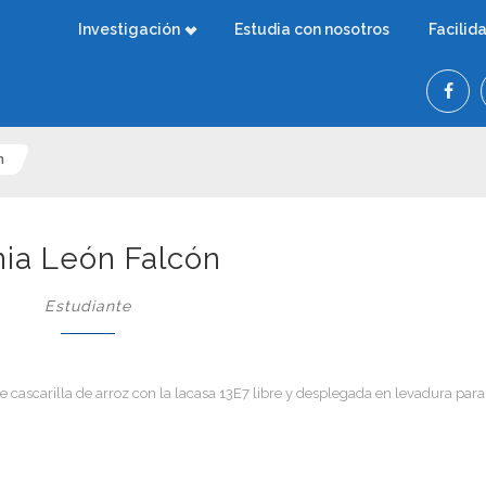
Investigación
Estudia con nosotros
Facilid
n
nia León Falcón
Estudiante
e cascarilla de arroz con la lacasa 13E7 libre y desplegada en levadura para