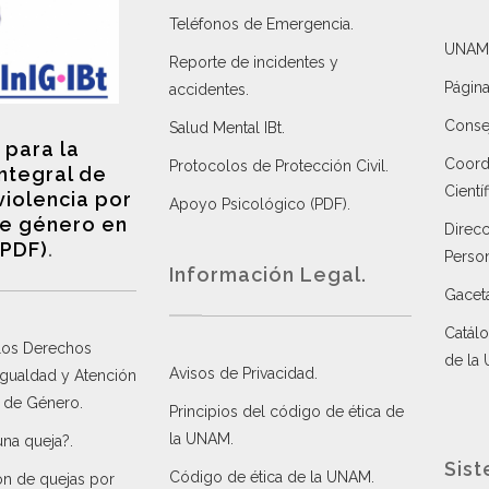
Teléfonos de Emergencia.
UNAM
Reporte de incidentes y
Página
accidentes
.
Consej
Salud Mental IBt
.
 para la
Coordi
Protocolos de Protección Civil
.
integral de
Científ
violencia por
Apoyo Psicológico (PDF)
.
e género en
Direc
(PDF)
.
Perso
Información Legal.
Gacet
Catálo
 los Derechos
de la
Avisos de Privacidad
.
 Igualdad y Atención
a de Género
.
Principios del código de ética de
la UNAM
.
una queja?
.
Sist
Código de ética de la UNAM
.
ón de quejas por