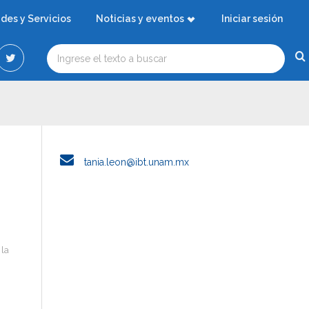
ades y Servicios
Noticias y eventos
Iniciar sesión
tania.leon@ibt.unam.mx
 la