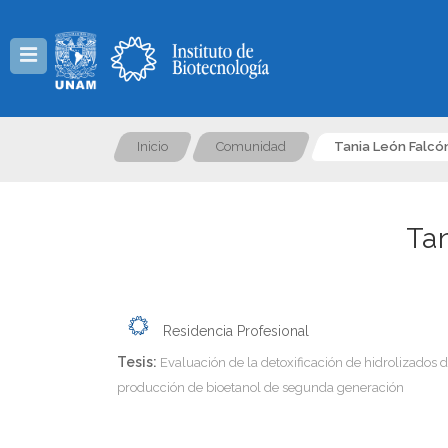
Menú
Inicio
Comunidad
Tania León Falcó
Ta
Residencia Profesional
Tesis:
Evaluación de la detoxificación de hidrolizados d
producción de bioetanol de segunda generación