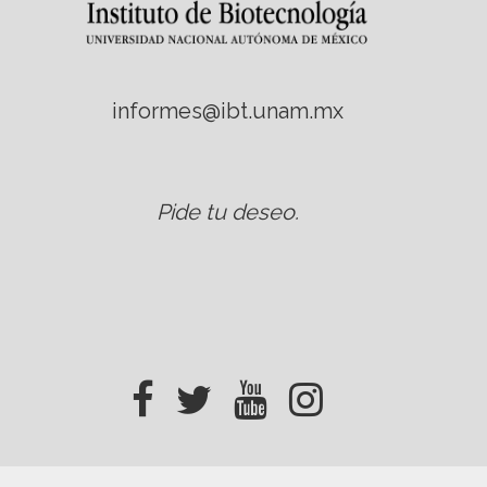
informes@ibt.unam.mx
Pide tu deseo
.