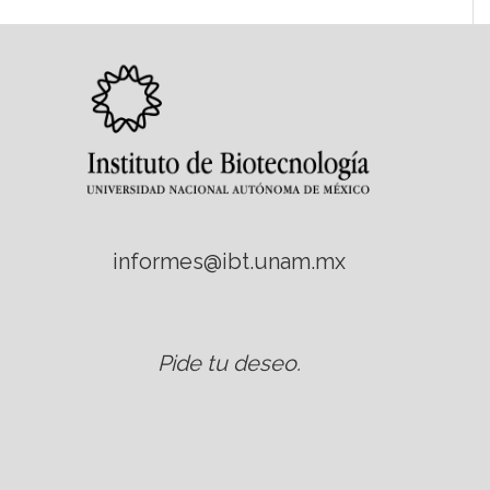
informes@ibt.unam.mx
Pide tu deseo
.