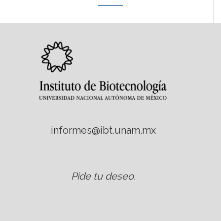
informes@ibt.unam.mx
Pide tu deseo
.