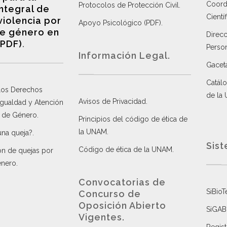
Coordi
Protocolos de Protección Civil
.
integral de
Científ
violencia por
Apoyo Psicológico (PDF)
.
e género en
Direc
(PDF)
.
Perso
Información Legal.
Gacet
Catálo
 los Derechos
de la
Avisos de Privacidad
.
 Igualdad y Atención
a de Género
.
Principios del código de ética de
la UNAM
.
una queja?
.
Sist
Código de ética de la UNAM
.
ón de quejas por
énero
.
Convocatorias de
SiBioT
Concurso de
Oposición Abierto
SiGAB
Vigentes
.