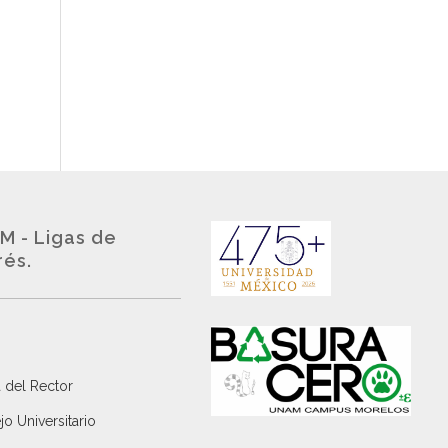
M - Ligas de
rés.
 del Rector
o Universitario