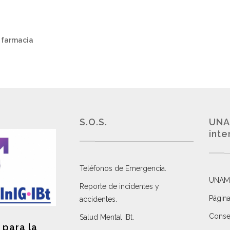
n farmacia
S.O.S.
UNA
inte
Teléfonos de Emergencia.
UNAM
Reporte de incidentes y
Página
accidentes
.
Consej
Salud Mental IBt
.
 para la