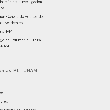
nación de la Investigación
ica
ción General de Asuntos del
nal Académico
a UNAM
go del Patrimonio Cultural
 UNAM.
emas IBt - UNAM.
ec
.
ioTec.