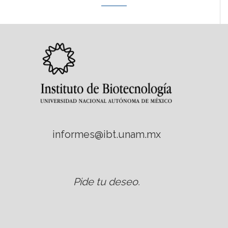
informes@ibt.unam.mx
Pide tu deseo
.