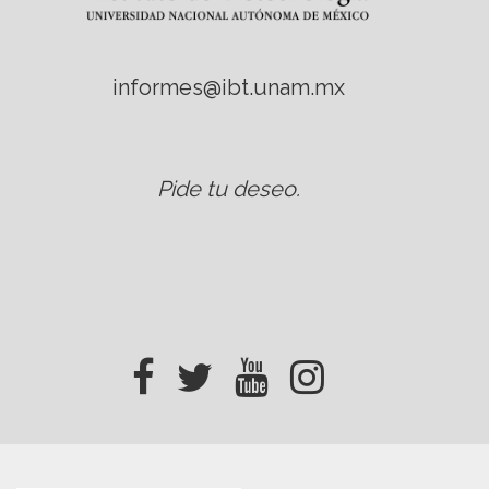
informes@ibt.unam.mx
Pide tu deseo
.