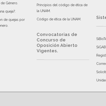
a de Género
.
Principios del código de ética de
la UNAM
.
una queja?
.
Sist
Código de ética de la UNAM
.
ón de quejas por
énero
.
Convocatorias de
SiBioT
Concurso de
Oposición Abierto
SiGAB
Vigentes
.
Regist
Correo
Solici
Unida