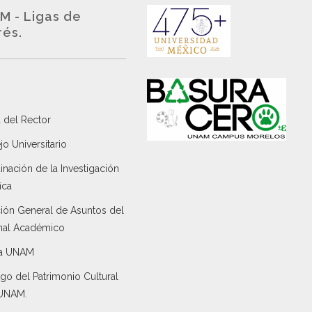
M - Ligas de
rés.
 del Rector
o Universitario
nación de la Investigación
ica
ción General de Asuntos del
nal Académico
a UNAM
go del Patrimonio Cultural
 UNAM.