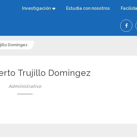
Investigación
Estudia con nosotros
Facilid
jillo Domingez
erto Trujillo Domingez
Administrativo