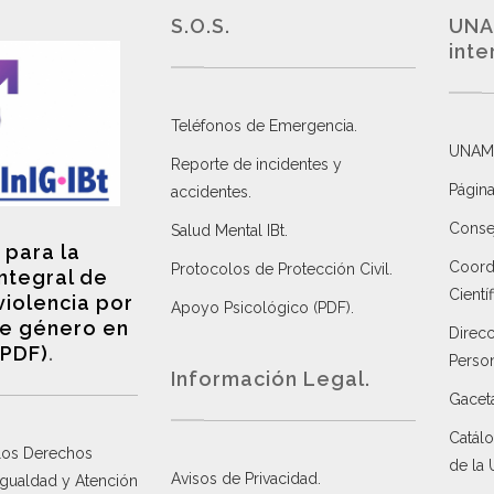
S.O.S.
UNA
inte
Teléfonos de Emergencia.
UNAM
Reporte de incidentes y
Página
accidentes
.
Consej
Salud Mental IBt
.
 para la
Coordi
Protocolos de Protección Civil
.
integral de
Científ
violencia por
Apoyo Psicológico (PDF)
.
e género en
Direc
(PDF)
.
Perso
Información Legal.
Gacet
Catálo
 los Derechos
de la
Avisos de Privacidad
.
 Igualdad y Atención