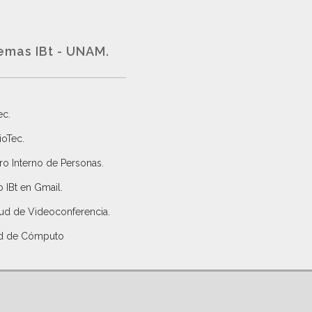
emas IBt - UNAM.
ec
.
ioTec.
ro Interno de Personas
.
 IBt en Gmail
.
tud de Videoconferencia.
d de Cómputo