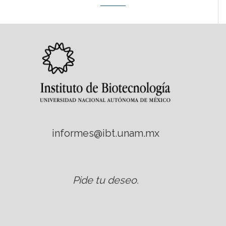
informes@ibt.unam.mx
Pide tu deseo
.