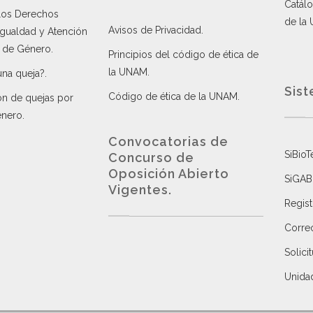
Catálo
 los Derechos
de la
Avisos de Privacidad
.
 Igualdad y Atención
a de Género
.
Principios del código de ética de
la UNAM
.
una queja?
.
Sist
Código de ética de la UNAM
.
ón de quejas por
énero
.
Convocatorias de
SiBioT
Concurso de
Oposición Abierto
SiGAB
Vigentes
.
Regist
Correo
Solici
Unida