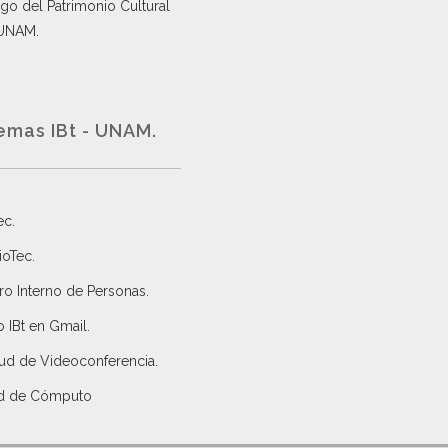
go del Patrimonio Cultural
 UNAM.
emas IBt - UNAM.
ec
.
ioTec.
ro Interno de Personas
.
 IBt en Gmail
.
tud de Videoconferencia.
d de Cómputo