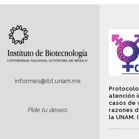
informes@ibt.unam.mx
Protocolo
atención 
casos de 
Pide tu deseo
.
razones d
la UNAM. 