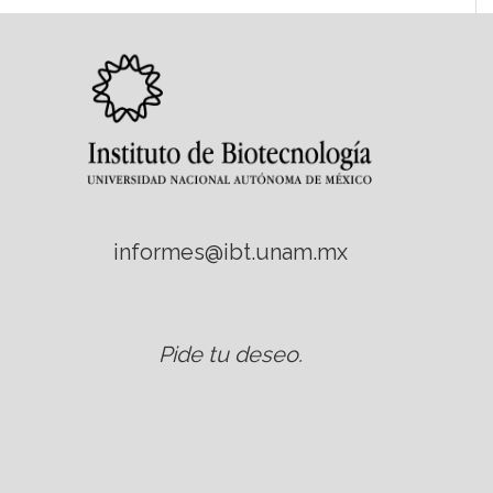
informes@ibt.unam.mx
Pide tu deseo
.