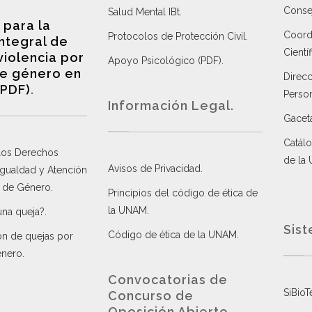
Consej
Salud Mental IBt
.
 para la
Coordi
Protocolos de Protección Civil
.
integral de
Científ
violencia por
Apoyo Psicológico (PDF)
.
e género en
Direc
(PDF)
.
Perso
Información Legal.
Gacet
Catálo
 los Derechos
de la
Avisos de Privacidad
.
 Igualdad y Atención
a de Género
.
Principios del código de ética de
la UNAM
.
una queja?
.
Sist
Código de ética de la UNAM
.
ón de quejas por
énero
.
Convocatorias de
SiBioT
Concurso de
Oposición Abierto