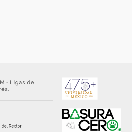
M - Ligas de
rés.
 del Rector