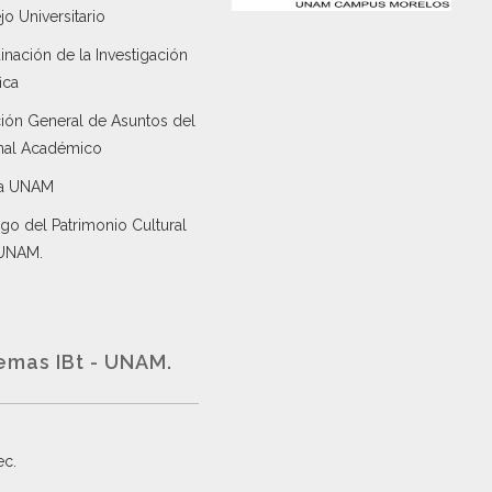
o Universitario
nación de la Investigación
ica
ción General de Asuntos del
nal Académico
a UNAM
go del Patrimonio Cultural
 UNAM.
emas IBt - UNAM.
ec
.