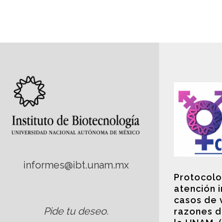
informes@ibt.unam.mx
Protocolo
atención 
casos de 
Pide tu deseo
.
razones d