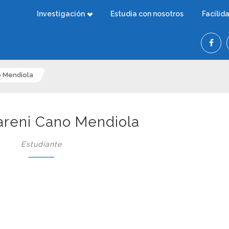
Investigación
Estudia con nosotros
Facilid
o Mendiola
areni Cano Mendiola
Estudiante