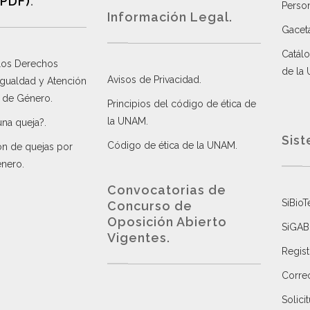
(PDF)
.
Perso
Información Legal.
Gacet
Catálo
 los Derechos
de la
Avisos de Privacidad
.
 Igualdad y Atención
a de Género
.
Principios del código de ética de
la UNAM
.
una queja?
.
Sist
Código de ética de la UNAM
.
ón de quejas por
énero
.
Convocatorias de
SiBioT
Concurso de
Oposición Abierto
SiGAB
Vigentes
.
Regist
Correo
Solici