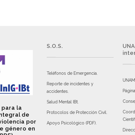
S.O.S.
UNA
inte
Teléfonos de Emergencia.
UNAM
Reporte de incidentes y
Página
accidentes
.
Consej
Salud Mental IBt
.
 para la
Coordi
Protocolos de Protección Civil
.
integral de
Científ
violencia por
Apoyo Psicológico (PDF)
.
e género en
Direc