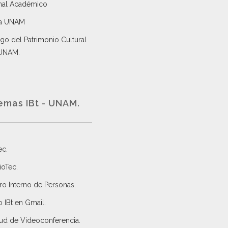
nal Académico
a UNAM
go del Patrimonio Cultural
 UNAM.
emas IBt - UNAM.
ec
.
ioTec.
ro Interno de Personas
.
 IBt en Gmail
.
tud de Videoconferencia.