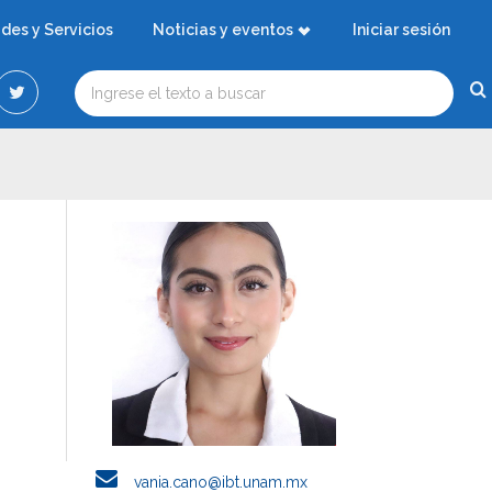
ades y Servicios
Noticias y eventos
Iniciar sesión
vania.cano@ibt.unam.mx