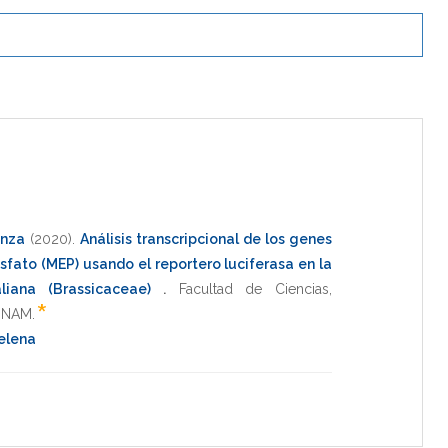
anza
(2020)
.
Análisis transcripcional de los genes
fosfato (MEP) usando el reportero luciferasa en la
aliana (Brassicaceae)
.
Facultad de Ciencias
,
*
UNAM
.
elena