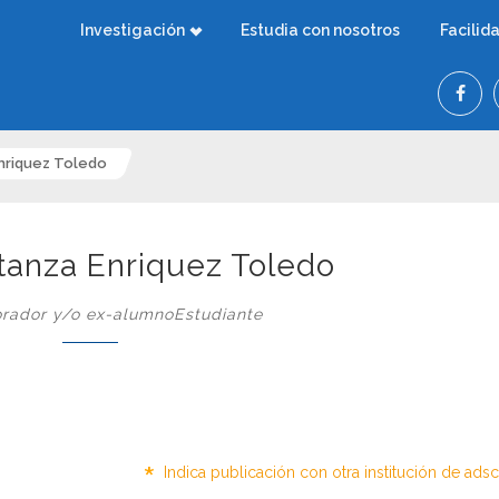
Investigación
Estudia con nosotros
Facilid
Enriquez Toledo
stanza Enriquez Toledo
rador y/o ex-alumnoEstudiante
*
Indica publicación con otra institución de ads