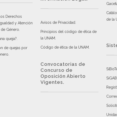
Gacet
Catálo
 los Derechos
de la
Avisos de Privacidad
.
 Igualdad y Atención
a de Género
.
Principios del código de ética de
la UNAM
.
una queja?
.
Sist
Código de ética de la UNAM
.
ón de quejas por
énero
.
Convocatorias de
SiBioT
Concurso de
Oposición Abierto
SiGAB
Vigentes
.
Regist
Correo
Solici
Unida