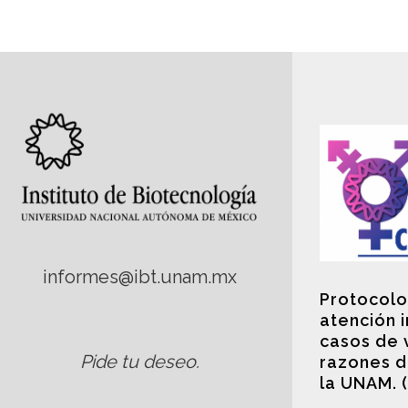
informes@ibt.unam.mx
Protocolo
atención 
casos de 
Pide tu deseo
.
razones d
la UNAM. 