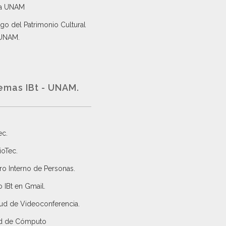
a UNAM
go del Patrimonio Cultural
 UNAM.
emas IBt - UNAM.
ec
.
ioTec.
ro Interno de Personas
.
 IBt en Gmail
.
tud de Videoconferencia.
d de Cómputo