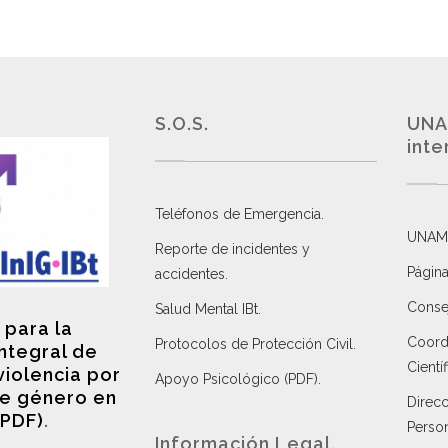
S.O.S.
UNA
inte
Teléfonos de Emergencia.
UNAM
Reporte de incidentes y
Página
accidentes
.
Consej
Salud Mental IBt
.
 para la
Coordi
Protocolos de Protección Civil
.
integral de
Científ
violencia por
Apoyo Psicológico (PDF)
.
e género en
Direc
(PDF)
.
Perso
Información Legal.