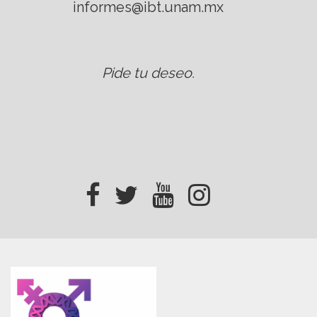
informes@ibt.unam.mx
Pide tu deseo
.