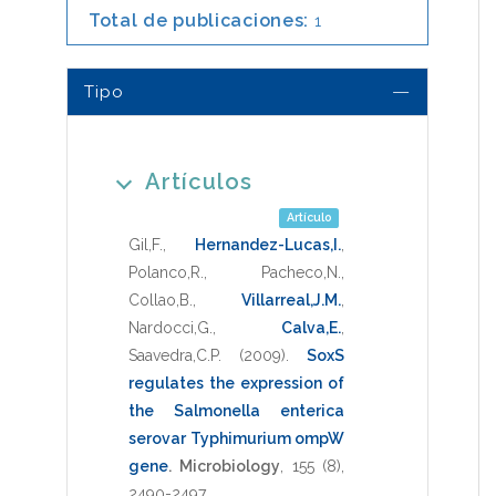
Total de publicaciones:
1
Tipo
Artículos
Artículo
Gil,F.
,
Hernandez-Lucas,I.
,
Polanco,R.
,
Pacheco,N.
,
Collao,B.
,
Villarreal,J.M.
,
Nardocci,G.
,
Calva,E.
,
Saavedra,C.P.
(2009)
.
SoxS
regulates the expression of
the Salmonella enterica
serovar Typhimurium ompW
gene
.
Microbiology
,
155
(8),
2490-2497
.