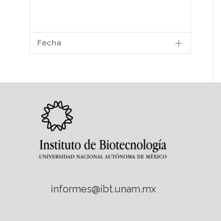
Fecha
informes@ibt.unam.mx