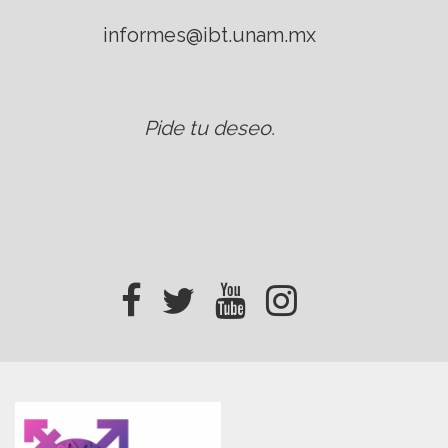
informes@ibt.unam.mx
Pide tu deseo
.