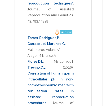
reproduction techniques"
.
Journal of Assisted
Reproduction and Genetics
,
43
,
1937-1939
.
Artículo
Torres-Rodriguez,P.
,
Carrasquel-Martinez,G.
,
Matamoros-Volante,A.
,
Aragon-Martinez,A.
,
Flores,D.L
,
Maldonado,I
,
Trevino,C.L
(2026)
.
Correlation of human sperm
intracellular pH in non-
normozoospermic men with
fertilization rates in
assisted reproduction
procedures
.
Journal of