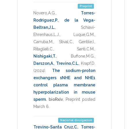
Preprint
Novero,A.G.
,
Torres-
Rodriguez,P.
,
de la Vega-
Beltran,J.L.
,
Schiavi-
Ehrenhaus,L.J.
,
Luque,G.M.
,
Carruba,M.
,
Stival,C.
,
Gentile,I.
,
Ritagliati,C.
,
Santi,C.M.
,
Nishigaki,T.
,
Buffone,M.G.
,
Darszon,A.
,
Trevino,C.L.
,
Krapf,D.
(2024)
.
The sodium-proton
exchangers sNHE and NHE1
control plasma membrane
hyperpolarization in mouse
sperm
.
bioRxiv
,
Preprint posted
March 6
.
Nacional divulgacion
Trevino-Santa Cruz,C.
,
Torres-