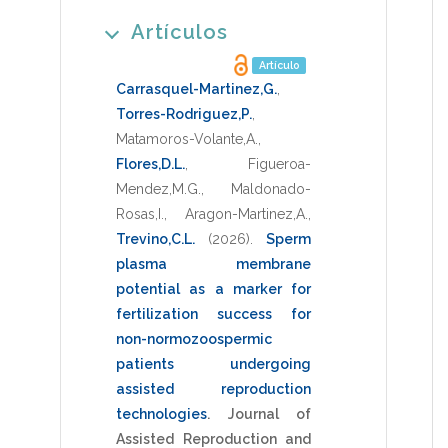
Artículos
Artículo
Carrasquel-Martinez,G.
,
Torres-Rodriguez,P.
,
Matamoros-Volante,A.
,
Flores,D.L.
,
Figueroa-
Mendez,M.G.
,
Maldonado-
Rosas,I.
,
Aragon-Martinez,A.
,
Trevino,C.L.
(2026)
.
Sperm
plasma membrane
potential as a marker for
fertilization success for
non-normozoospermic
patients undergoing
assisted reproduction
technologies
.
Journal of
Assisted Reproduction and