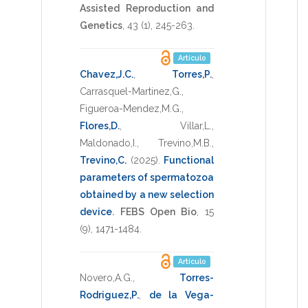
Assisted Reproduction and
Genetics
,
43
(1),
245-263
.
Artículo
Chavez,J.C.
,
Torres,P.
,
Carrasquel-Martinez,G.
,
Figueroa-Mendez,M.G.
,
Flores,D.
,
Villar,L.
,
Maldonado,I.
,
Trevino,M.B.
,
Trevino,C.
(2025)
.
Functional
parameters of spermatozoa
obtained by a new selection
device
.
FEBS Open Bio
,
15
(9),
1471-1484
.
Artículo
Novero,A.G.
,
Torres-
Rodriguez,P.
,
de la Vega-