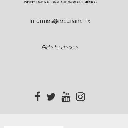
informes@ibt.unam.mx
Pide tu deseo
.