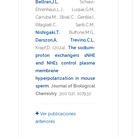
Beltran,J.L.
,
Schiavi-
Ehrenhaus,L.J.
,
Luque,G.M.
,
Carruba,M.
,
Stival,C.
,
Gentile,I.
,
Ritagliati,C.
,
Santi,C.M.
,
Nishigaki,T.
,
Buffone,M.G.
,
Darszon,A.
,
Trevino,C.L.
,
Krapf,D.
(2024)
.
The sodium-
proton exchangers sNHE
and NHE1 control plasma
membrane
hyperpolarization in mouse
sperm
.
Journal of Biological
Chemistry
,
300
(12),
107932
.
Ver publicaciones
anteriores