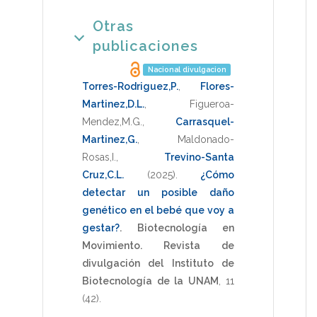
Otras
publicaciones
Nacional divulgacion
Torres-Rodriguez,P.
,
Flores-
Martinez,D.L.
,
Figueroa-
Mendez,M.G.
,
Carrasquel-
Martinez,G.
,
Maldonado-
Rosas,I.
,
Trevino-Santa
Cruz,C.L.
(2025)
.
¿Cómo
detectar un posible daño
genético en el bebé que voy a
gestar?
.
Biotecnología en
Movimiento. Revista de
divulgación del Instituto de
Biotecnología de la UNAM
,
11
(42).