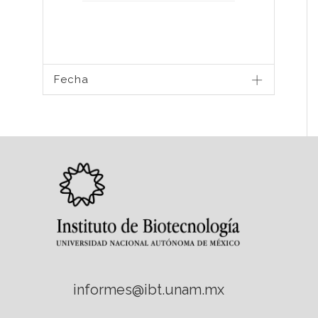
Fecha
informes@ibt.unam.mx