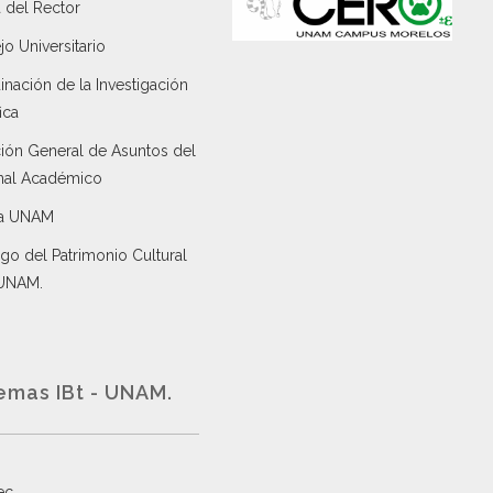
 del Rector
o Universitario
nación de la Investigación
ica
ción General de Asuntos del
nal Académico
a UNAM
go del Patrimonio Cultural
 UNAM.
emas IBt - UNAM.
ec
.