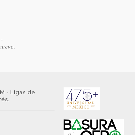
..
 nuevo.
M - Ligas de
rés.