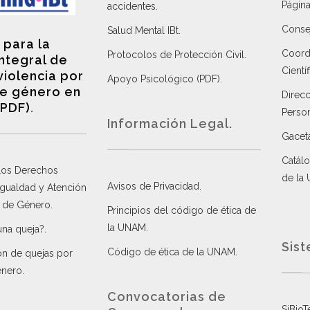
Página
accidentes
.
Consej
Salud Mental IBt
.
 para la
Coordi
Protocolos de Protección Civil
.
integral de
Científ
violencia por
Apoyo Psicológico (PDF)
.
e género en
Direc
(PDF)
.
Perso
Información Legal.
Gacet
Catálo
 los Derechos
de la
Avisos de Privacidad
.
 Igualdad y Atención
a de Género
.
Principios del código de ética de
la UNAM
.
una queja?
.
Sist
Código de ética de la UNAM
.
ón de quejas por
énero
.
Convocatorias de
SiBioT