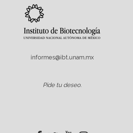
informes@ibt.unam.mx
Pide tu deseo
.