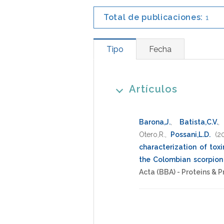
Total de publicaciones:
1
Tipo
Fecha
Artículos
Barona,J.
,
Batista,C.V.
Otero,R.
,
Possani,L.D.
(2
characterization of toxi
the Colombian scorpion
Acta (BBA) - Proteins & 