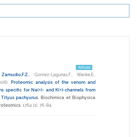
Artículo
,
Zamudio,F.Z.
,
Gomez-Lagunas,F.
,
Wanke,E.
,
006)
.
Proteomic analysis of the venom and
ns specific for Na(+)- and K(+)-channels from
 Tityus pachyurus
.
Biochimica et Biophysica
Proteomics
,
1764
(1),
76-84
.