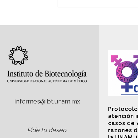
informes@ibt.unam.mx
Protocolo
atención 
casos de 
Pide tu deseo
.
razones d
la UNAM. 