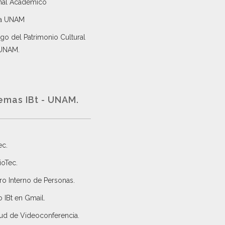
nal Académico
a UNAM
go del Patrimonio Cultural
 UNAM.
emas IBt - UNAM.
ec
.
ioTec.
ro Interno de Personas
.
 IBt en Gmail
.
tud de Videoconferencia.