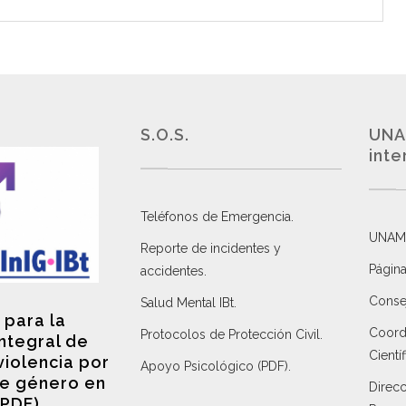
S.O.S.
UNA
inte
Teléfonos de Emergencia.
UNAM
Reporte de incidentes y
Página
accidentes
.
Consej
Salud Mental IBt
.
 para la
Coordi
Protocolos de Protección Civil
.
integral de
Científ
violencia por
Apoyo Psicológico (PDF)
.
e género en
Direc
(PDF)
.