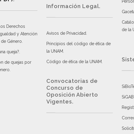
Perso
Información Legal.
Gacet
Catálo
 los Derechos
de la
Avisos de Privacidad
.
 Igualdad y Atención
a de Género
.
Principios del código de ética de
la UNAM
.
una queja?
.
Sist
Código de ética de la UNAM
.
ón de quejas por
énero
.
Convocatorias de
SiBioT
Concurso de
Oposición Abierto
SiGAB
Vigentes
.
Regist
Correo
Solici