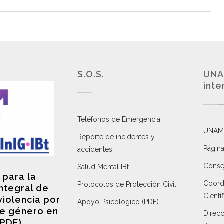
S.O.S.
UNA
inte
Teléfonos de Emergencia.
UNAM
Reporte de incidentes y
Página
accidentes
.
Consej
Salud Mental IBt
.
 para la
Coordi
Protocolos de Protección Civil
.
integral de
Científ
violencia por
Apoyo Psicológico (PDF)
.
e género en
Direc
(PDF)
.