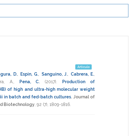
Artículo
gura, D.
,
Espin, G.
,
Sanguino, J.
,
Cabrera, E.
,
era, A.
,
Pena, C.
(2017)
.
Production of
HB) of high and ultra-high molecular weight
ii in batch and fed-batch cultures
.
Journal of
d Biotechnology
,
92
(7),
1809-1816
.