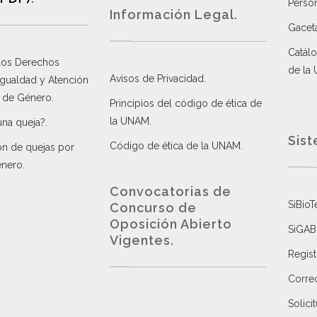
Perso
Información Legal.
Gacet
Catálo
 los Derechos
de la
Avisos de Privacidad
.
 Igualdad y Atención
a de Género
.
Principios del código de ética de
la UNAM
.
una queja?
.
Sist
Código de ética de la UNAM
.
ón de quejas por
énero
.
Convocatorias de
SiBioT
Concurso de
Oposición Abierto
SiGAB
Vigentes
.
Regist
Correo
Solici