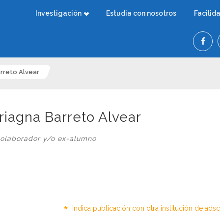
Investigación
Estudia con nosotros
Facilid
rreto Alvear
riagna Barreto Alvear
olaborador y/o ex-alumno
*
Indica publicación con otra institución de ads