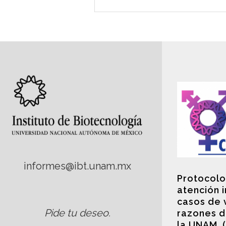
informes@ibt.unam.mx
Protocolo
atención 
casos de 
Pide tu deseo
.
razones d
la UNAM. 