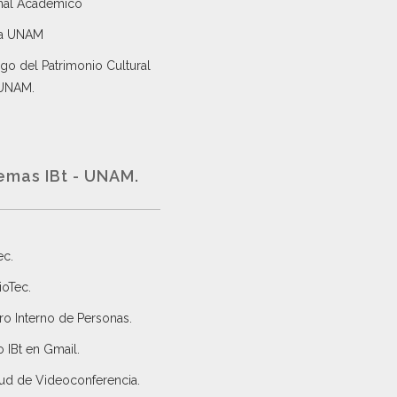
nal Académico
a UNAM
go del Patrimonio Cultural
 UNAM.
emas IBt - UNAM.
ec
.
ioTec.
ro Interno de Personas
.
 IBt en Gmail
.
tud de Videoconferencia.