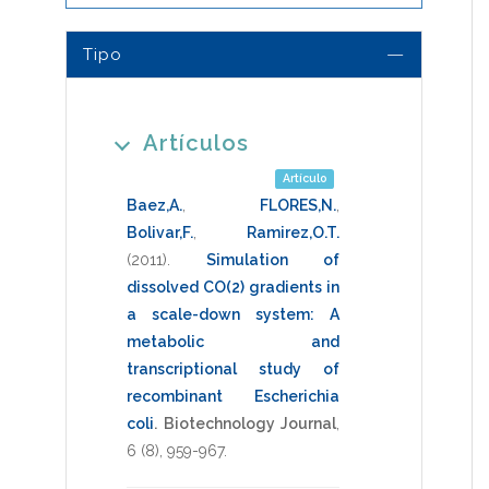
Tipo
Artículos
Artículo
Baez,A.
,
FLORES,N.
,
Bolivar,F.
,
Ramirez,O.T.
(2011)
.
Simulation of
dissolved CO(2) gradients in
a scale-down system: A
metabolic and
transcriptional study of
recombinant Escherichia
coli
.
Biotechnology Journal
,
6
(8),
959-967
.