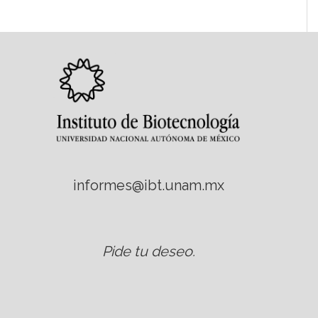
informes@ibt.unam.mx
Pide tu deseo
.