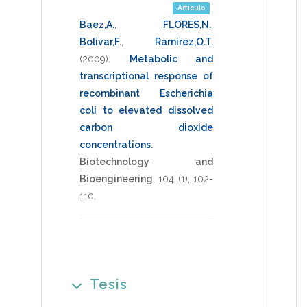
Artículo
Baez,A.
,
FLORES,N.
,
Bolivar,F.
,
Ramirez,O.T.
(2009)
.
Metabolic and
transcriptional response of
recombinant Escherichia
coli to elevated dissolved
carbon dioxide
concentrations
.
Biotechnology and
Bioengineering
,
104
(1),
102-
110
.
Tesis