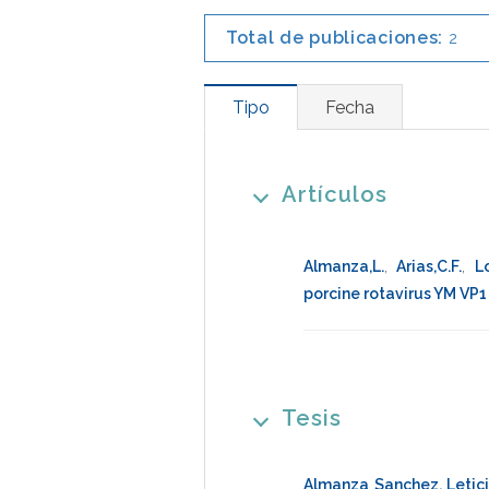
Total de publicaciones:
2
Tipo
Fecha
Artículos
Almanza,L.
,
Arias,C.F.
,
L
porcine rotavirus YM VP1
Tesis
Almanza Sanchez, Letic