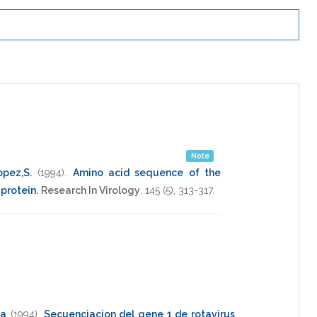
Note
opez,S.
(1994)
.
Amino acid sequence of the
 protein
.
Research In Virology
,
145
(5),
313-317
.
ia
(1994)
.
Secuenciacion del gene 1 de rotavirus