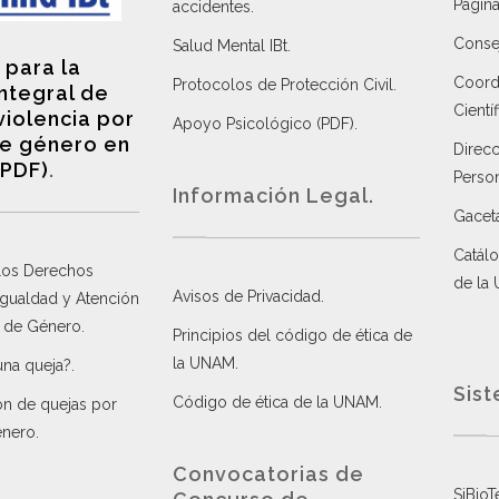
Página
accidentes
.
Consej
Salud Mental IBt
.
 para la
Coordi
Protocolos de Protección Civil
.
integral de
Científ
violencia por
Apoyo Psicológico (PDF)
.
e género en
Direc
(PDF)
.
Perso
Información Legal.
Gacet
Catálo
 los Derechos
de la
Avisos de Privacidad
.
 Igualdad y Atención
a de Género
.
Principios del código de ética de
la UNAM
.
una queja?
.
Sist
Código de ética de la UNAM
.
ón de quejas por
énero
.
Convocatorias de
SiBioT