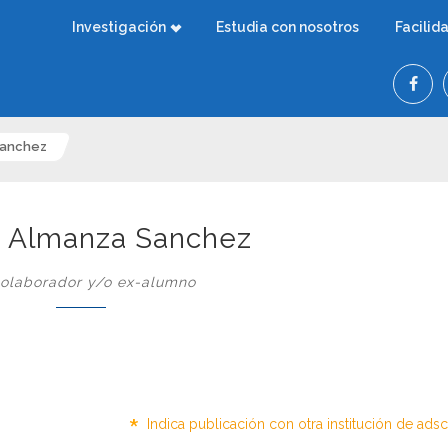
Investigación
Estudia con nosotros
Facilid
Sanchez
a Almanza Sanchez
olaborador y/o ex-alumno
*
Indica publicación con otra institución de ads