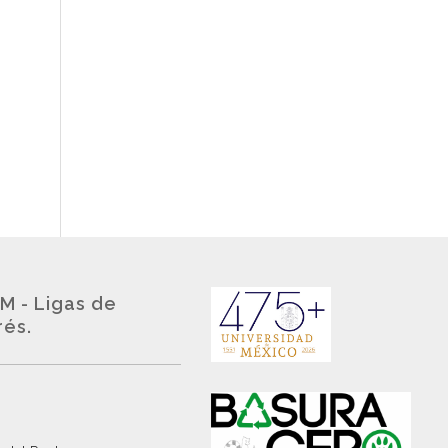
M - Ligas de
rés.