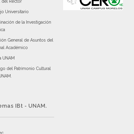
 del Rector
o Universitario
nación de la Investigación
ica
ción General de Asuntos del
nal Académico
a UNAM
go del Patrimonio Cultural
 UNAM.
emas IBt - UNAM.
ec
.