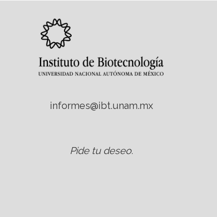
informes@ibt.unam.mx
Pide tu deseo
.