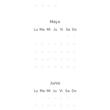
27
28
29
30
Mayo
Lu
Ma
Mi
Ju
Vi
Sa
Do
1
2
3
4
5
6
7
8
9
10
11
12
13
14
15
16
17
18
19
20
21
22
23
24
25
26
27
28
29
30
31
Junio
Lu
Ma
Mi
Ju
Vi
Sa
Do
1
2
3
4
5
6
7
8
9
10
11
12
13
14