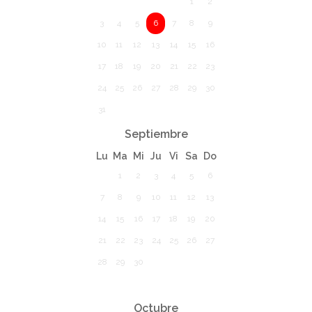
1
2
3
4
5
6
7
8
9
10
11
12
13
14
15
16
17
18
19
20
21
22
23
24
25
26
27
28
29
30
31
Septiembre
Lu
Ma
Mi
Ju
Vi
Sa
Do
1
2
3
4
5
6
7
8
9
10
11
12
13
14
15
16
17
18
19
20
21
22
23
24
25
26
27
28
29
30
Octubre