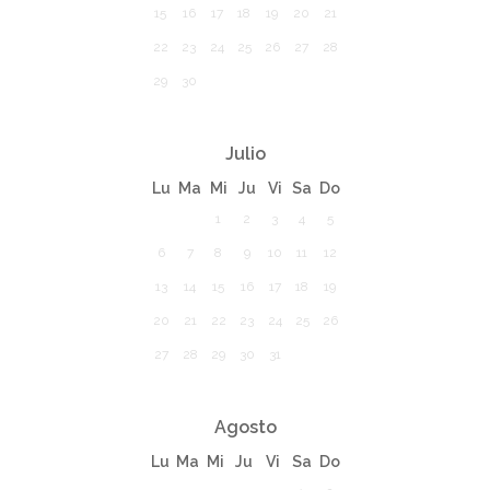
15
16
17
18
19
20
21
22
23
24
25
26
27
28
29
30
Julio
Lu
Ma
Mi
Ju
Vi
Sa
Do
1
2
3
4
5
6
7
8
9
10
11
12
13
14
15
16
17
18
19
20
21
22
23
24
25
26
27
28
29
30
31
Agosto
Lu
Ma
Mi
Ju
Vi
Sa
Do