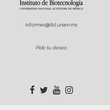
informes@ibt.unam.mx
Pide tu deseo
.