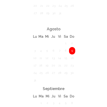
20
21
22
23
24
25
26
27
28
29
30
31
Agosto
Lu
Ma
Mi
Ju
Vi
Sa
Do
1
2
3
4
5
6
7
8
9
10
11
12
13
14
15
16
17
18
19
20
21
22
23
24
25
26
27
28
29
30
31
Septiembre
Lu
Ma
Mi
Ju
Vi
Sa
Do
1
2
3
4
5
6