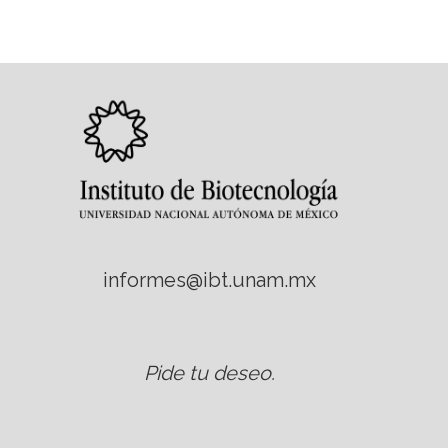
informes@ibt.unam.mx
Pide tu deseo
.