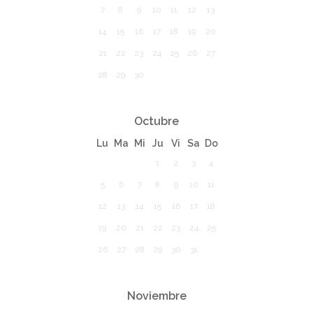
7
8
9
10
11
12
13
14
15
16
17
18
19
20
21
22
23
24
25
26
27
28
29
30
Octubre
Lu
Ma
Mi
Ju
Vi
Sa
Do
1
2
3
4
5
6
7
8
9
10
11
12
13
14
15
16
17
18
19
20
21
22
23
24
25
26
27
28
29
30
31
Noviembre