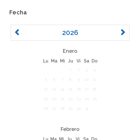
Fecha
2026
Enero
Lu
Ma
Mi
Ju
Vi
Sa
Do
1
2
3
4
5
6
7
8
9
10
11
12
13
14
15
16
17
18
19
20
21
22
23
24
25
26
27
28
29
30
31
Febrero
Lu
Ma
Mi
Ju
Vi
Sa
Do